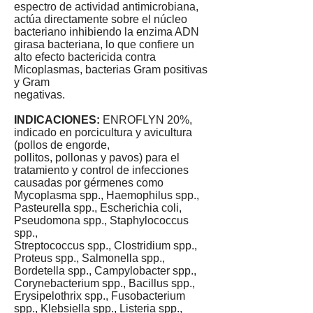
espectro de actividad antimicrobiana,
actúa directamente sobre el núcleo
bacteriano inhibiendo la enzima ADN
girasa bacteriana, lo que confiere un
alto efecto bactericida contra
Micoplasmas, bacterias Gram positivas
y Gram
negativas.
INDICACIONES:
ENROFLYN 20%,
indicado en porcicultura y avicultura
(pollos de engorde,
pollitos, pollonas y pavos) para el
tratamiento y control de infecciones
causadas por gérmenes como
Mycoplasma spp., Haemophilus spp.,
Pasteurella spp., Escherichia coli,
Pseudomona spp., Staphylococcus
spp.,
Streptococcus spp., Clostridium spp.,
Proteus spp., Salmonella spp.,
Bordetella spp., Campylobacter spp.,
Corynebacterium spp., Bacillus spp.,
Erysipelothrix spp., Fusobacterium
spp., Klebsiella spp., Listeria spp.,