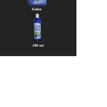
Galón
500 ml
250 ml
Sistemas Agropecuarios RS S.A